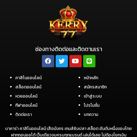
ช่องทางติดต่อและติดตามเรา
คาสิโนออนไลน์
หน้าหลัก
สล็อตออนไลน์
สมัครสมาชิก
หวยออนไลน์
เข้าสู่ระบบ
กีฬาออนไลน์
โปรโมชั่น
ติดต่อเรา
บทความ
บาคาร่า คาสิโนออนไลน์ เสือมังกร เกมส์ยิงปลา สล็อต อันดับหนึ่งของไทย
ฝากถอนออโต้ เว็บเดียวจบครบทุกแบรนด์ เล่นได้เลย ไม่ต้องโยกเงิน