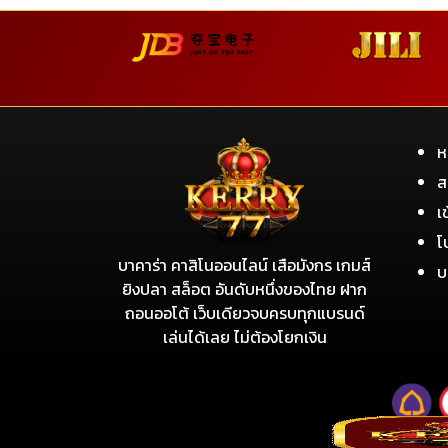
ห
ส
เ
โ
บาคาร่า คาสิโนออนไลน์ เสือมังกร เกมส์
บ
ยิงปลา สล็อต อันดับหนึ่งของไทย ฝาก
ถอนออโต้ เว็บเดียวจบครบทุกแบรนด์
เล่นได้เลย ไม่ต้องโยกเงิน