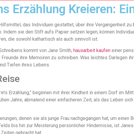
ns Erzählung Kreieren: Ein
lfsmittel, das Individuen gestattet, über ihre Vergangenheit zu
n. Indem sie den Stift aufs Papier setzen legen, können Individue
n, die sowohl kathartisch als auch sinnvoll ist.
 Schreibens kommt von Jane Smith,
hausarbeit kaufen
einer pens
 Freunde ihre Memoiren zu schreiben. Was leichtes Darlegen ihre
und Tiefen ihres Lebens.
Reise
in’s Erzählung,” beginnen mit ihrer Kindheit in einem Dorf im Mit
ühen Jahre, abmalend einer einfacheren Zeit, als das Leben sich 
orderungen, denen sie als junge Frau nachgegangen hat, um einen 
lds bis hin zur Meisterung persönlicher Hindernisse, ist Janes 
Zeiten gebracht hat.