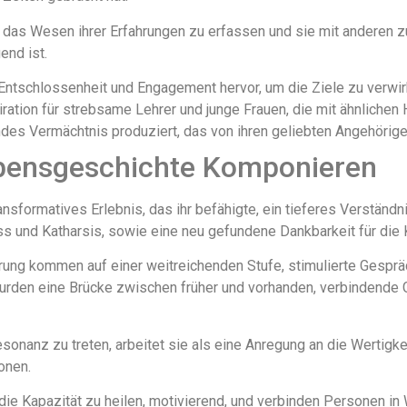
t, das Wesen ihrer Erfahrungen zu erfassen und sie mit anderen z
end ist.
tschlossenheit und Engagement hervor, um die Ziele zu verwirk
piration für strebsame Lehrer und junge Frauen, die mit ähnlichen
ndes Vermächtnis produziert, das von ihren geliebten Angehörigen
bensgeschichte Komponieren
nsformatives Erlebnis, das ihr befähigte, ein tieferes Verständni
uss und Katharsis, sowie eine neu gefundene Dankbarkeit für die
hrung kommen auf einer weitreichenden Stufe, stimulierte Gespr
wurden eine Brücke zwischen früher und vorhanden, verbindende 
sonanz zu treten, arbeitet sie als eine Anregung an die Wertigk
onen.
e Kapazität zu heilen, motivierend, und verbinden Personen in W