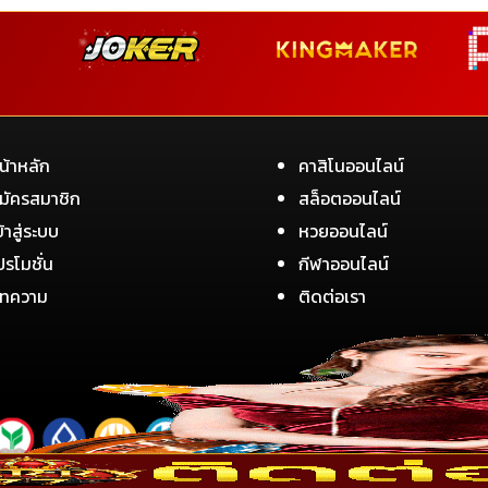
น้าหลัก
คาสิโนออนไลน์
มัครสมาชิก
สล็อตออนไลน์
ข้าสู่ระบบ
หวยออนไลน์
ปรโมชั่น
กีฬาออนไลน์
ทความ
ติดต่อเรา